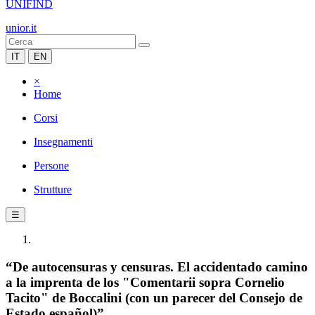
UNIFIND
unior.it
IT
EN
×
Home
Corsi
Insegnamenti
Persone
Strutture
☰
“De autocensuras y censuras. El accidentado camino
a la imprenta de los "Comentarii sopra Cornelio
Tacito" de Boccalini (con un parecer del Consejo de
Estado español)”