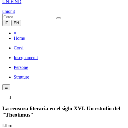
UNIFIND
unior.it
IT
EN
×
Home
Corsi
Insegnamenti
Persone
Strutture
☰
La censura literaria en el siglo XVI. Un estudio del
"Theotimus"
Libro