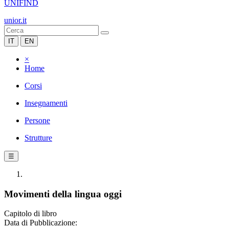
UNIFIND
unior.it
IT
EN
×
Home
Corsi
Insegnamenti
Persone
Strutture
☰
Movimenti della lingua oggi
Capitolo di libro
Data di Pubblicazione: