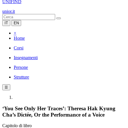
UNIFIND
unior.it
IT
EN
×
Home
Corsi
Insegnamenti
Persone
Strutture
☰
‘You See Only Her Traces’: Theresa Hak Kyung
Cha’s Dictée, Or the Performance of a Voice
Capitolo di libro