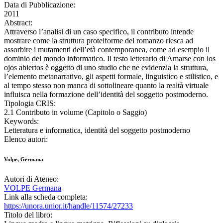
Data di Pubblicazione:
2011
Abstract:
Attraverso l’analisi di un caso specifico, il contributo intende
mostrare come la struttura proteiforme del romanzo riesca ad
assorbire i mutamenti dell’età contemporanea, come ad esempio il
dominio del mondo informatico. Il testo letterario di Amarse con los
ojos abiertos è oggetto di uno studio che ne evidenzia la struttura,
l’elemento metanarrativo, gli aspetti formale, linguistico e stilistico, e
al tempo stesso non manca di sottolineare quanto la realtà virtuale
influisca nella formazione dell’identità del soggetto postmoderno.
Tipologia CRIS:
2.1 Contributo in volume (Capitolo o Saggio)
Keywords:
Letteratura e informatica, identità del soggetto postmoderno
Elenco autori:
Volpe, Germana
Autori di Ateneo:
VOLPE Germana
Link alla scheda completa:
https://unora.unior.it/handle/11574/27233
Titolo del libro: