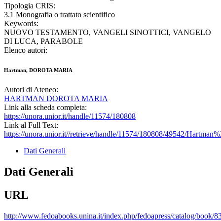
Tipologia CRIS:
3.1 Monografia o trattato scientifico
Keywords:
NUOVO TESTAMENTO, VANGELI SINOTTICI, VANGELO
DI LUCA, PARABOLE
Elenco autori:
Hartman, DOROTA MARIA
Autori di Ateneo:
HARTMAN DOROTA MARIA
Link alla scheda completa:
https://unora.unior.it/handle/11574/180808
Link al Full Text:
https://unora.unior.it//retrieve/handle/11574/180808/49542/Hart
Dati Generali
Dati Generali
URL
http://www.fedoabooks.unina.it/index.php/fedoapress/catalog/book/8