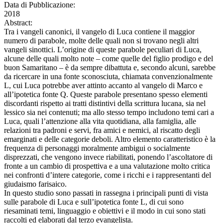
Data di Pubblicazione:
2018
Abstract:
Tra i vangeli canonici, il vangelo di Luca contiene il maggior
numero di parabole, molte delle quali non si trovano negli altri
vangeli sinottici. L’origine di queste parabole peculiari di Luca,
alcune delle quali molto note ‒ come quelle del figlio prodigo e del
buon Samaritano ‒ è da sempre dibattuta e, secondo alcuni, sarebbe
da ricercare in una fonte sconosciuta, chiamata convenzionalmente
L, cui Luca potrebbe aver attinto accanto al vangelo di Marco e
all’ipotetica fonte Q. Queste parabole presentano spesso elementi
discordanti rispetto ai tratti distintivi della scrittura lucana, sia nel
lessico sia nei contenuti; ma allo stesso tempo includono temi cari a
Luca, quali l’attenzione alla vita quotidiana, alla famiglia, alle
relazioni tra padroni e servi, fra amici e nemici, al riscatto degli
emarginati e delle categorie deboli. Altro elemento caratteristico è la
frequenza di personaggi moralmente ambigui o socialmente
disprezzati, che vengono invece riabilitati, ponendo l’ascoltatore di
fronte a un cambio di prospettiva e a una valutazione molto critica
nei confronti d’intere categorie, come i ricchi e i rappresentanti del
giudaismo farisaico.
In questo studio sono passati in rassegna i principali punti di vista
sulle parabole di Luca e sull’ipotetica fonte L, di cui sono
riesaminati temi, linguaggio e obiettivi e il modo in cui sono stati
raccolti ed elaborati dal terzo evangelista.