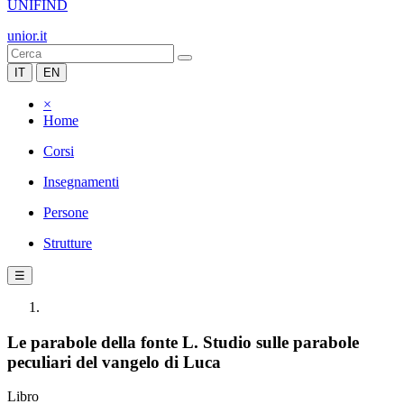
UNIFIND
unior.it
IT
EN
×
Home
Corsi
Insegnamenti
Persone
Strutture
☰
Le parabole della fonte L. Studio sulle parabole
peculiari del vangelo di Luca
Libro