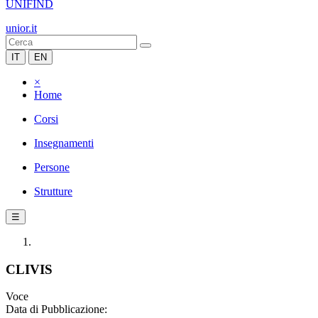
UNIFIND
unior.it
IT
EN
×
Home
Corsi
Insegnamenti
Persone
Strutture
☰
CLIVIS
Voce
Data di Pubblicazione: