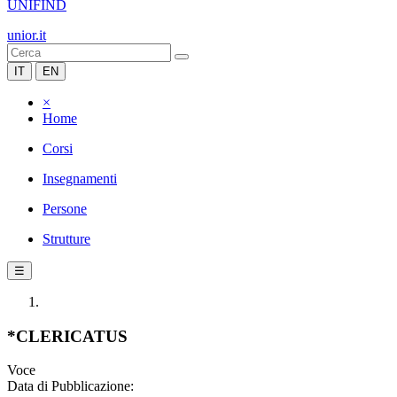
UNIFIND
unior.it
IT
EN
×
Home
Corsi
Insegnamenti
Persone
Strutture
☰
*CLERICATUS
Voce
Data di Pubblicazione: