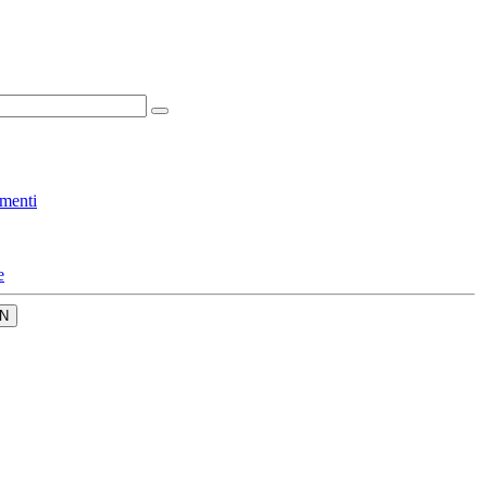
menti
e
N