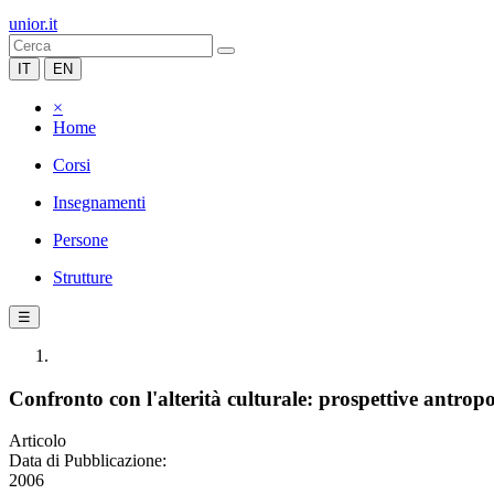
unior.it
IT
EN
×
Home
Corsi
Insegnamenti
Persone
Strutture
☰
Confronto con l'alterità culturale: prospettive antrop
Articolo
Data di Pubblicazione:
2006