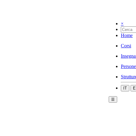
×
Home
Corsi
Insegna
Persone
Struttur
IT
E
☰