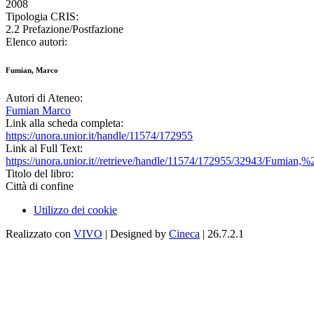
2008
Tipologia CRIS:
2.2 Prefazione/Postfazione
Elenco autori:
Fumian, Marco
Autori di Ateneo:
Fumian Marco
Link alla scheda completa:
https://unora.unior.it/handle/11574/172955
Link al Full Text:
https://unora.unior.it//retrieve/handle/11574/172955/32943/Fum
Titolo del libro:
Città di confine
Utilizzo dei cookie
Realizzato con
VIVO
| Designed by
Cineca
| 26.7.2.1