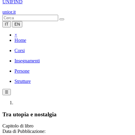
UNIFIND
unior.it
IT
EN
×
Home
Corsi
Insegnamenti
Persone
Strutture
☰
Tra utopia e nostalgia
Capitolo di libro
Data di Pubblicazione: