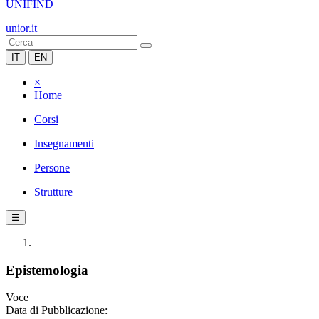
UNIFIND
unior.it
IT
EN
×
Home
Corsi
Insegnamenti
Persone
Strutture
☰
Epistemologia
Voce
Data di Pubblicazione: