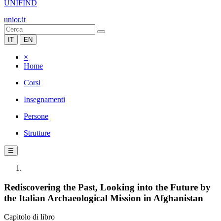
UNIFIND
unior.it
IT
EN
×
Home
Corsi
Insegnamenti
Persone
Strutture
☰
Rediscovering the Past, Looking into the Future by
the Italian Archaeological Mission in Afghanistan
Capitolo di libro