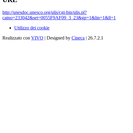
http://unesdoc.unesco.org/ulis/cgi-bin/ulis.pl?
catno=233042&set=0055F9AF09_3_23&gp=1&lin=1&ll=1
Utilizzo dei cookie
Realizzato con
VIVO
| Designed by
Cineca
| 26.7.2.1