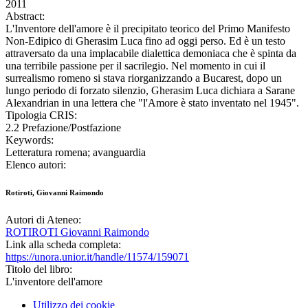
2011
Abstract:
L'Inventore dell'amore è il precipitato teorico del Primo Manifesto
Non-Edipico di Gherasim Luca fino ad oggi perso. Ed è un testo
attraversato da una implacabile dialettica demoniaca che è spinta da
una terribile passione per il sacrilegio. Nel momento in cui il
surrealismo romeno si stava riorganizzando a Bucarest, dopo un
lungo periodo di forzato silenzio, Gherasim Luca dichiara a Sarane
Alexandrian in una lettera che "l'Amore è stato inventato nel 1945".
Tipologia CRIS:
2.2 Prefazione/Postfazione
Keywords:
Letteratura romena; avanguardia
Elenco autori:
Rotiroti, Giovanni Raimondo
Autori di Ateneo:
ROTIROTI Giovanni Raimondo
Link alla scheda completa:
https://unora.unior.it/handle/11574/159071
Titolo del libro:
L'inventore dell'amore
Utilizzo dei cookie