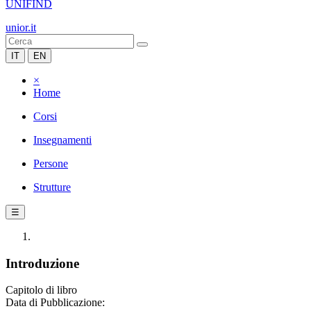
UNIFIND
unior.it
IT
EN
×
Home
Corsi
Insegnamenti
Persone
Strutture
☰
Introduzione
Capitolo di libro
Data di Pubblicazione: