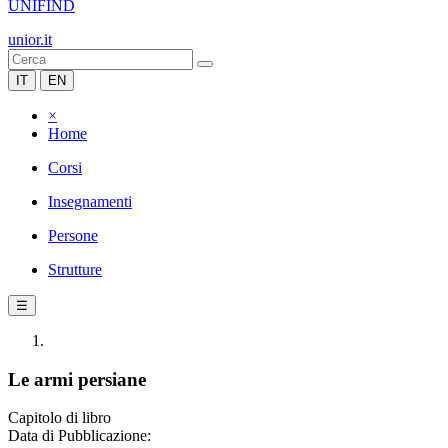
UNIFIND
unior.it
IT
EN
×
Home
Corsi
Insegnamenti
Persone
Strutture
☰
Le armi persiane
Capitolo di libro
Data di Pubblicazione: