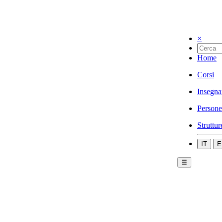
×
Home
Corsi
Insegna
Persone
Struttur
IT
E
☰