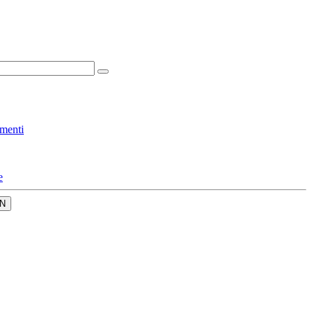
menti
e
N