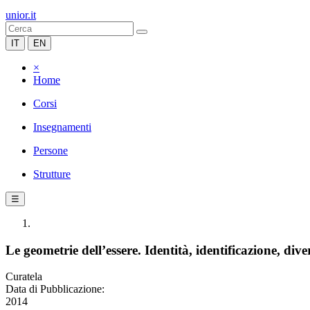
unior.it
IT
EN
×
Home
Corsi
Insegnamenti
Persone
Strutture
☰
Le geometrie dell’essere. Identità, identificazione, dive
Curatela
Data di Pubblicazione:
2014