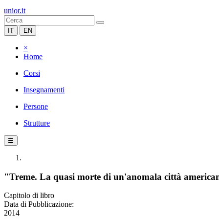
unior.it
IT
EN
×
Home
Corsi
Insegnamenti
Persone
Strutture
☰
"Treme. La quasi morte di un'anomala città americ
Capitolo di libro
Data di Pubblicazione:
2014