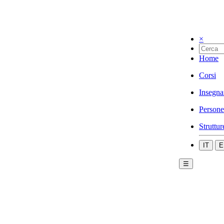
×
Home
Corsi
Insegna
Persone
Struttur
IT
E
☰