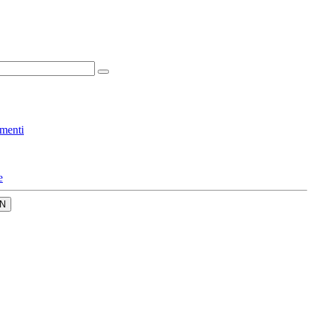
menti
e
N