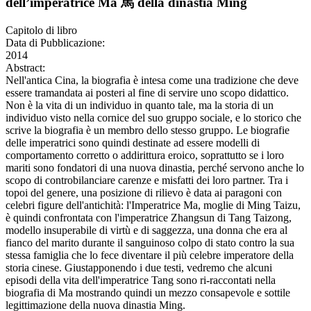
dell’imperatrice Ma 馬 della dinastia Ming
Capitolo di libro
Data di Pubblicazione:
2014
Abstract:
Nell'antica Cina, la biografia è intesa come una tradizione che deve
essere tramandata ai posteri al fine di servire uno scopo didattico.
Non è la vita di un individuo in quanto tale, ma la storia di un
individuo visto nella cornice del suo gruppo sociale, e lo storico che
scrive la biografia è un membro dello stesso gruppo. Le biografie
delle imperatrici sono quindi destinate ad essere modelli di
comportamento corretto o addirittura eroico, soprattutto se i loro
mariti sono fondatori di una nuova dinastia, perché servono anche lo
scopo di controbilanciare carenze e misfatti dei loro partner. Tra i
topoi del genere, una posizione di rilievo è data ai paragoni con
celebri figure dell'antichità: l'Imperatrice Ma, moglie di Ming Taizu,
è quindi confrontata con l'imperatrice Zhangsun di Tang Taizong,
modello insuperabile di virtù e di saggezza, una donna che era al
fianco del marito durante il sanguinoso colpo di stato contro la sua
stessa famiglia che lo fece diventare il più celebre imperatore della
storia cinese. Giustapponendo i due testi, vedremo che alcuni
episodi della vita dell'imperatrice Tang sono ri-raccontati nella
biografia di Ma mostrando quindi un mezzo consapevole e sottile
legittimazione della nuova dinastia Ming.