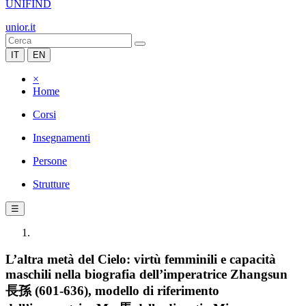
UNIFIND
unior.it
IT
EN
×
Home
Corsi
Insegnamenti
Persone
Strutture
☰
L’altra metà del Cielo: virtù femminili e capacità
maschili nella biografia dell’imperatrice Zhangsun
長孫 (601-636), modello di riferimento