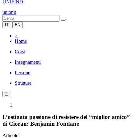
UNIFIND
unior.it
IT
EN
×
Home
Corsi
Insegnamenti
Persone
Strutture
☰
L’ostinata passione di resistere del “miglior amico”
di Cioran: Benjamin Fondane
Articolo