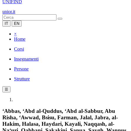
UNIFIND
unior.it
IT
EN
×
Home
Corsi
Insegnamenti
Persone
Strutture
☰
‘Abbas, ‘Abd al-Quddus, ‘Abd al-Sabbur, Abu
Risha, ‘Awwad, Bsisu, Farman, Jalal, Jabra, al-
Hakim, Halasa, Haydari, Kayali, Naqqash, al-
Na‘uri, Qabbani, Sakakini, Sanua, Saygh, Wannus