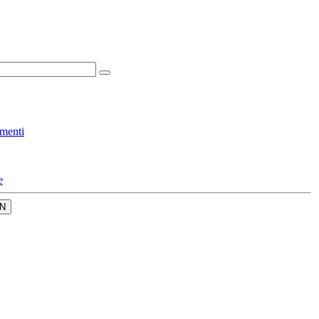
menti
e
N