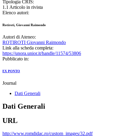
Tipologia CRIS:
1.1 Articolo in rivista
Elenco autori:
Rotiroti, Giovanni Raimondo
Autori di Ateneo:
ROTIROTI Giovanni Raimondo
Link alla scheda completa:
https://unora.unior.it/handle/11574/53806
Pubblicato in:
EX PONTO
Journal
Dati Generali
Dati Generali
URL
http://www.romdidac.ro/custom_images/32.pdf