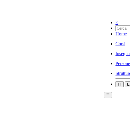
×
Home
Corsi
Insegna
Persone
Struttur
IT
E
☰