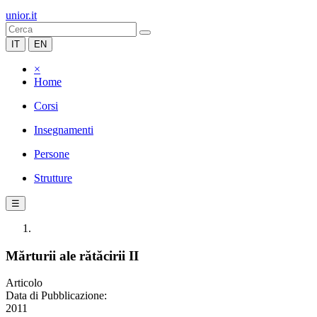
unior.it
IT
EN
×
Home
Corsi
Insegnamenti
Persone
Strutture
☰
Mărturii ale rătăcirii II
Articolo
Data di Pubblicazione:
2011