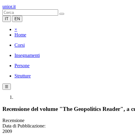
unior.it
IT
EN
×
Home
Corsi
Insegnamenti
Persone
Strutture
☰
Recensione del volume "The Geopolitics Reader", a c
Recensione
Data di Pubblicazione:
2009