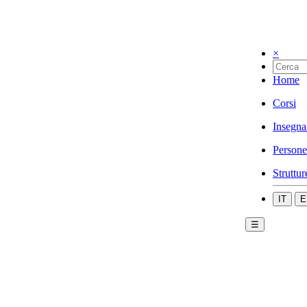
×
Home
Corsi
Insegna
Persone
Struttur
IT
E
☰