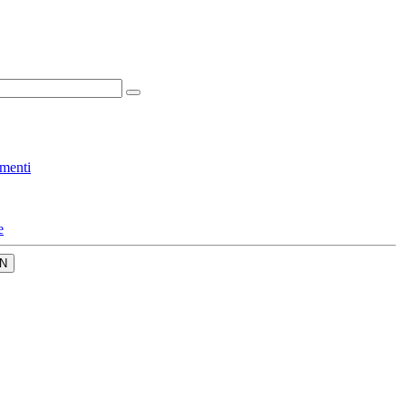
menti
e
N