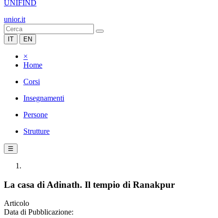
UNIFIND
unior.it
IT
EN
×
Home
Corsi
Insegnamenti
Persone
Strutture
☰
La casa di Adinath. Il tempio di Ranakpur
Articolo
Data di Pubblicazione: