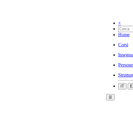
×
Home
Corsi
Insegna
Persone
Struttur
IT
E
☰