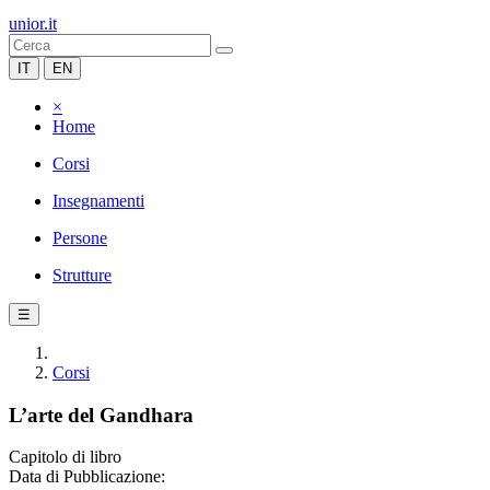
unior.it
IT
EN
×
Home
Corsi
Insegnamenti
Persone
Strutture
☰
Corsi
L’arte del Gandhara
Capitolo di libro
Data di Pubblicazione: