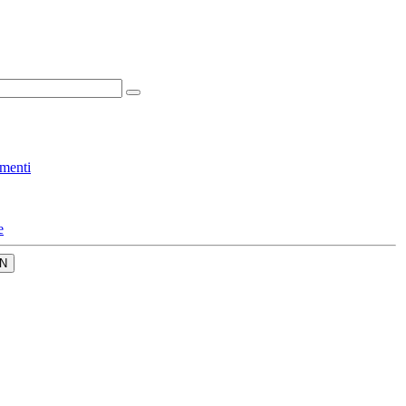
menti
e
N