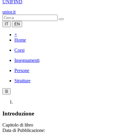
UNIFIND
unior.it
IT
EN
×
Home
Corsi
Insegnamenti
Persone
Strutture
☰
Introduzione
Capitolo di libro
Data di Pubblicazione: