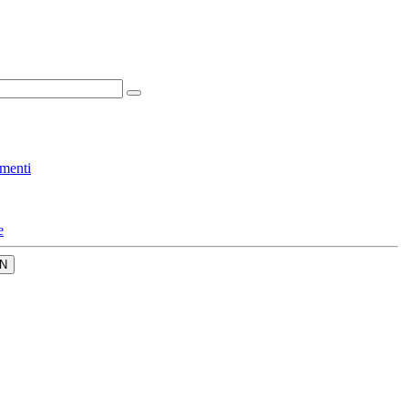
menti
e
N