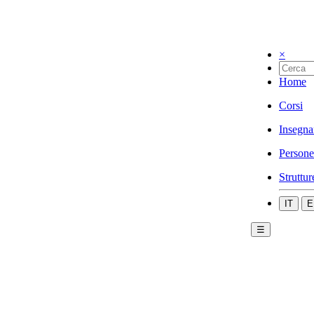
×
Home
Corsi
Insegna
Persone
Struttur
IT
E
☰