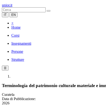
unior.it
IT
EN
×
Home
Corsi
Insegnamenti
Persone
Strutture
☰
Terminologia del patrimonio culturale materiale e im
Curatela
Data di Pubblicazione:
2026