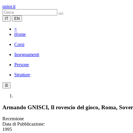
unior.it
IT
EN
×
Home
Corsi
Insegnamenti
Persone
Strutture
☰
Armando GNISCI, Il rovescio del gioco, Roma, Sover
Recensione
Data di Pubblicazione:
1995