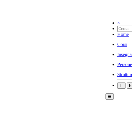
×
Home
Corsi
Insegna
Persone
Struttur
IT
E
☰