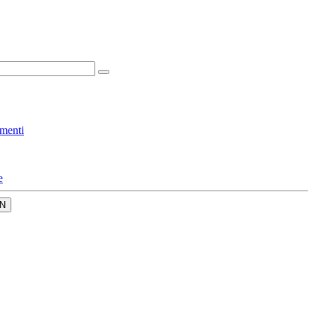
menti
e
N