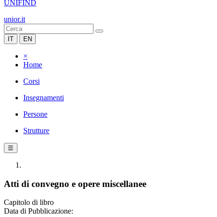
UNIFIND
unior.it
IT
EN
×
Home
Corsi
Insegnamenti
Persone
Strutture
☰
Atti di convegno e opere miscellanee
Capitolo di libro
Data di Pubblicazione: