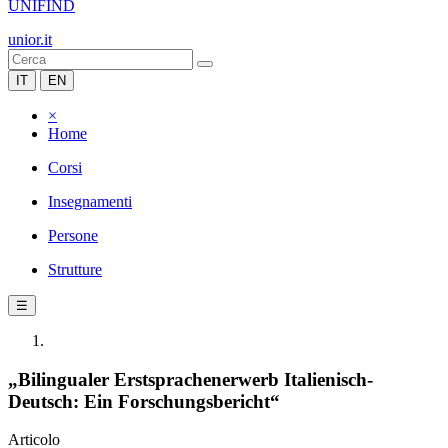
UNIFIND
unior.it
IT
EN
×
Home
Corsi
Insegnamenti
Persone
Strutture
☰
„Bilingualer Erstsprachenerwerb Italienisch-
Deutsch: Ein Forschungsbericht“
Articolo