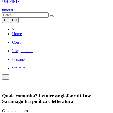
UNIFIND
unior.it
IT
EN
×
Home
Corsi
Insegnamenti
Persone
Strutture
☰
Quale comunità? Letture anglofone di José
Saramago tra politica e letteratura
Capitolo di libro