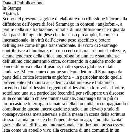
Data di Pubblicazione:
In Stampa
Abstract:
Scopo del presente saggio è di elaborare una riflessione intorno alla
diffusione dell’opera di José Saramago in contesti «anglofoni», a
partire dalla sua traduzione. Si tratta di una diffusione che riguarda
sia i paesi di lingua inglese che, in senso più ampio, il contesto
internazionale, in virtù dell’elevato peso specifico e potere
dell’inglese come lingua transnazionale. Il lavoro di Saramago
contribuisce a illuminare, e in una certa misura a ricontestualizzare,
alcune tendenze della critica anglofona britannica e statunitense
dell’ultimo cinquantennio circa, costituendo in qualche modo un
banco di prova della diffusione, molto spesso globale, di tali
tendenze. Mi concentro dunque su alcune letture di Saramago da
parte della critica letteraria anglofona – in particolar modo quella
proveniente dal mondo accademico statunitense e britannico –
facendo di tali riflessioni oggetto di riflessione a loro volta. Inoltre,
sottolineo una sua particolare fecondità per sviluppare un discorso
sulla comunità in chiave transnazionale. Saramago ha in più di
un’occasione interrogato la natura della comunità, accompagnando e
complicando questa interrogazione grazie a un elevato grado di
consapevolezza metaletteraria e dalla messa in scena della scrittura
stessa. La mia ipotesi è che l’opera di Saramago, “mondializzata”
grazie alla sua diffusione internazionale e traduzione, possa essere
letta come un appello vivo alla creazione di una comunità in un