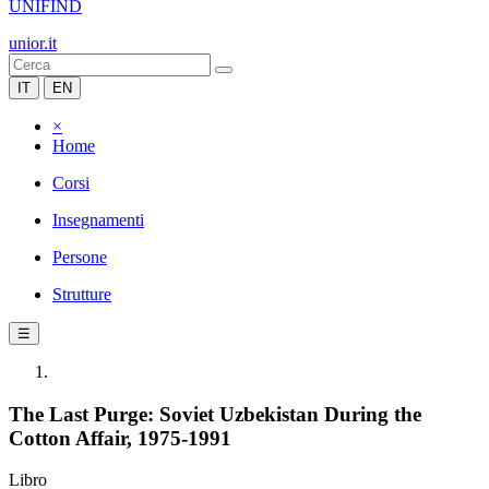
UNIFIND
unior.it
IT
EN
×
Home
Corsi
Insegnamenti
Persone
Strutture
☰
The Last Purge: Soviet Uzbekistan During the
Cotton Affair, 1975-1991
Libro