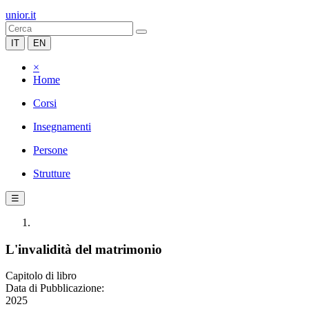
unior.it
IT
EN
×
Home
Corsi
Insegnamenti
Persone
Strutture
☰
L'invalidità del matrimonio
Capitolo di libro
Data di Pubblicazione:
2025