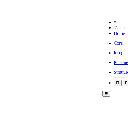
×
Home
Corsi
Insegna
Persone
Struttur
IT
E
☰