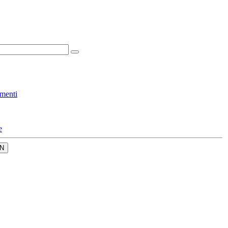
menti
e
N