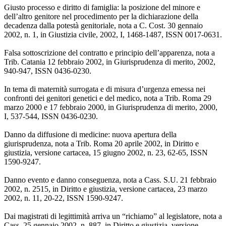
Giusto processo e diritto di famiglia: la posizione del minore e
dell’altro genitore nel procedimento per la dichiarazione della
decadenza dalla potestà genitoriale, nota a C. Cost. 30 gennaio
2002, n. 1, in Giustizia civile, 2002, I, 1468-1487, ISSN 0017-0631.
Falsa sottoscrizione del contratto e principio dell’apparenza, nota a
Trib. Catania 12 febbraio 2002, in Giurisprudenza di merito, 2002,
940-947, ISSN 0436-0230.
In tema di maternità surrogata e di misura d’urgenza emessa nei
confronti dei genitori genetici e del medico, nota a Trib. Roma 29
marzo 2000 e 17 febbraio 2000, in Giurisprudenza di merito, 2000,
I, 537-544, ISSN 0436-0230.
Danno da diffusione di medicine: nuova apertura della
giurisprudenza, nota a Trib. Roma 20 aprile 2002, in Diritto e
giustizia, versione cartacea, 15 giugno 2002, n. 23, 62-65, ISSN
1590-9247.
Danno evento e danno conseguenza, nota a Cass. S.U. 21 febbraio
2002, n. 2515, in Diritto e giustizia, versione cartacea, 23 marzo
2002, n. 11, 20-22, ISSN 1590-9247.
Dai magistrati di legittimità arriva un “richiamo” al legislatore, nota a
Cass. 25 gennaio 2002, n. 887, in Diritto e giustizia, versione