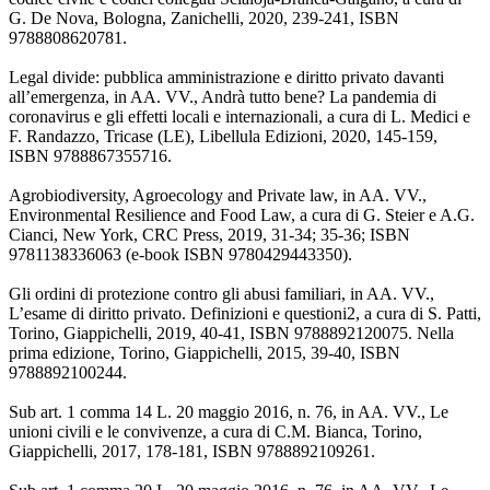
G. De Nova, Bologna, Zanichelli, 2020, 239-241, ISBN
9788808620781.
Legal divide: pubblica amministrazione e diritto privato davanti
all’emergenza, in AA. VV., Andrà tutto bene? La pandemia di
coronavirus e gli effetti locali e internazionali, a cura di L. Medici e
F. Randazzo, Tricase (LE), Libellula Edizioni, 2020, 145-159,
ISBN 9788867355716.
Agrobiodiversity, Agroecology and Private law, in AA. VV.,
Environmental Resilience and Food Law, a cura di G. Steier e A.G.
Cianci, New York, CRC Press, 2019, 31-34; 35-36; ISBN
9781138336063 (e-book ISBN 9780429443350).
Gli ordini di protezione contro gli abusi familiari, in AA. VV.,
L’esame di diritto privato. Definizioni e questioni2, a cura di S. Patti,
Torino, Giappichelli, 2019, 40-41, ISBN 9788892120075. Nella
prima edizione, Torino, Giappichelli, 2015, 39-40, ISBN
9788892100244.
Sub art. 1 comma 14 L. 20 maggio 2016, n. 76, in AA. VV., Le
unioni civili e le convivenze, a cura di C.M. Bianca, Torino,
Giappichelli, 2017, 178-181, ISBN 9788892109261.