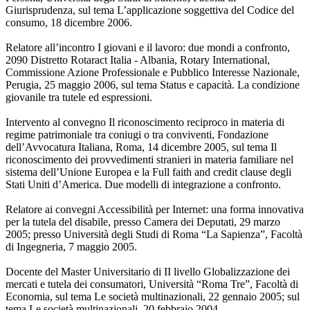
Giurisprudenza, sul tema L’applicazione soggettiva del Codice del
consumo, 18 dicembre 2006.
Relatore all’incontro I giovani e il lavoro: due mondi a confronto,
2090 Distretto Rotaract Italia - Albania, Rotary International,
Commissione Azione Professionale e Pubblico Interesse Nazionale,
Perugia, 25 maggio 2006, sul tema Status e capacità. La condizione
giovanile tra tutele ed espressioni.
Intervento al convegno Il riconoscimento reciproco in materia di
regime patrimoniale tra coniugi o tra conviventi, Fondazione
dell’Avvocatura Italiana, Roma, 14 dicembre 2005, sul tema Il
riconoscimento dei provvedimenti stranieri in materia familiare nel
sistema dell’Unione Europea e la Full faith and credit clause degli
Stati Uniti d’America. Due modelli di integrazione a confronto.
Relatore ai convegni Accessibilità per Internet: una forma innovativa
per la tutela del disabile, presso Camera dei Deputati, 29 marzo
2005; presso Università degli Studi di Roma “La Sapienza”, Facoltà
di Ingegneria, 7 maggio 2005.
Docente del Master Universitario di II livello Globalizzazione dei
mercati e tutela dei consumatori, Università “Roma Tre”, Facoltà di
Economia, sul tema Le società multinazionali, 22 gennaio 2005; sul
tema Le società multinazionali, 20 febbraio 2004.