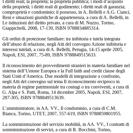
I diritti reali; la proprietà; la proprietà pubblica; i modi d’acquisto
della proprietà; i diritti reali di godimento; i diritti reali di garanzia;
comproprietà e condominio; il possesso, in A. Bellelli e A.G. Cianci,
Beni e situazioni giuridiche di appartenenza, a cura di A. Bellelli, in
Le istituzioni del diritto privato, a cura di M. Nuzzo, Torino,
Giappichelli, 2008, 17-139, ISBN 9788834885314.
Gli ordini di protezione familiare: tra inibitoria e tutela integrata
dell’abuso di relazione, negli Atti del convegno Azione inibitoria e
interessi tutelati, a cura di A. Bellelli, Perugia, 14-15 aprile 2005,
Napoli, ESI, 2007, 75-89, ISBN 9788849515633.
Il riconoscimento dei provvedimenti stranieri in materia familiare nel
sistema dell’Unione Europea e la Full faith and credit clause degli
Stati Uniti d’America. Due modelli di integrazione a confronto,
negli Atti del convegno sul tema Il riconoscimento reciproco in
materia di regime patrimoniale tra coniugi o tra conviventi, a cura di
G. Alpa e S. Patti, Roma, 14 dicembre 2005, Napoli, ESI, 2007,
287-305, ISBN 9788849513639.
L’amministratore, in AA. VV., Il condominio, a cura di C.M.
Bianca, Torino, UTET, 2007, 557-619, ISBN 9788859801955.
La somministrazione del servizio mobilità, in AA. VV., I contratti di
somministrazione di servizi, a cura di R. Bocchini, Torino,