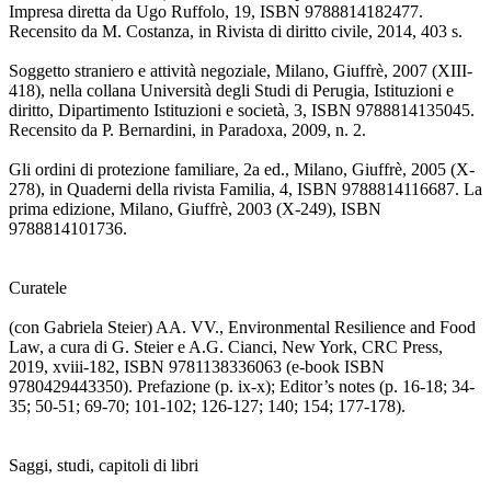
Impresa diretta da Ugo Ruffolo, 19, ISBN 9788814182477.
Recensito da M. Costanza, in Rivista di diritto civile, 2014, 403 s.
Soggetto straniero e attività negoziale, Milano, Giuffrè, 2007 (XIII-
418), nella collana Università degli Studi di Perugia, Istituzioni e
diritto, Dipartimento Istituzioni e società, 3, ISBN 9788814135045.
Recensito da P. Bernardini, in Paradoxa, 2009, n. 2.
Gli ordini di protezione familiare, 2a ed., Milano, Giuffrè, 2005 (X-
278), in Quaderni della rivista Familia, 4, ISBN 9788814116687. La
prima edizione, Milano, Giuffrè, 2003 (X-249), ISBN
9788814101736.
Curatele
(con Gabriela Steier) AA. VV., Environmental Resilience and Food
Law, a cura di G. Steier e A.G. Cianci, New York, CRC Press,
2019, xviii-182, ISBN 9781138336063 (e-book ISBN
9780429443350). Prefazione (p. ix-x); Editor’s notes (p. 16-18; 34-
35; 50-51; 69-70; 101-102; 126-127; 140; 154; 177-178).
Saggi, studi, capitoli di libri