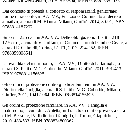
Wolters Kluwer-Cedam, 2015, 579-594, ISBN 9788813352073.
Dal concetto di potestà al concetto di responsabilità genitoriale:
norme di raccordo, in AA. VV., Filiazione. Commento al decreto
attuativo, a cura di M. Bianca, Milano, Giuffrè, 2014, 89-91, ISBN
9788814187292.
Sub art. 1225 c.c., in AA. VV., Delle obbligazioni, II, artt. 1218-
1276 c.c., a cura di V. Cuffaro, in Commentario del Codice Civile, a
cura di E. Gabrielli, Torino, UTET, 2013, 224-252, ISBN
9788859808541.
L’invalidità del matrimonio, in AA. VV., Diritto della famiglia, a
cura di S. Patti e M.G. Cubeddu, Milano, Giuffrè, 2011, 391-413,
ISBN 9788814156625.
Gli ordini di protezione contro gli abusi familiari, in AA. VV.,
Diritto della famiglia, a cura di S. Patti e M.G. Cubeddu, Milano,
Giuffrè, 2011, 1041-1064, ISBN 9788814156625.
Gli ordini di protezione familiare, in AA. VV., Famiglia e
matrimonio, a cura di T. Auletta, in Trattato di diritto privato, a cura
di M. Bessone, IV, Il diritto di famiglia, I, Torino, Giappichelli,
2010, 483-533, ISBN 9788834800362.