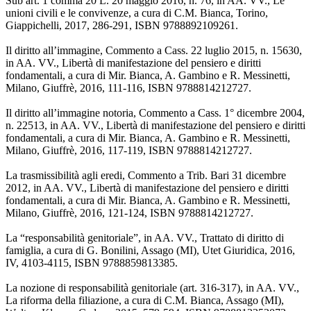
Sub art. 1 comma 20 L. 20 maggio 2016, n. 76, in AA. VV., Le
unioni civili e le convivenze, a cura di C.M. Bianca, Torino,
Giappichelli, 2017, 286-291, ISBN 9788892109261.
Il diritto all’immagine, Commento a Cass. 22 luglio 2015, n. 15630,
in AA. VV., Libertà di manifestazione del pensiero e diritti
fondamentali, a cura di Mir. Bianca, A. Gambino e R. Messinetti,
Milano, Giuffrè, 2016, 111-116, ISBN 9788814212727.
Il diritto all’immagine notoria, Commento a Cass. 1° dicembre 2004,
n. 22513, in AA. VV., Libertà di manifestazione del pensiero e diritti
fondamentali, a cura di Mir. Bianca, A. Gambino e R. Messinetti,
Milano, Giuffrè, 2016, 117-119, ISBN 9788814212727.
La trasmissibilità agli eredi, Commento a Trib. Bari 31 dicembre
2012, in AA. VV., Libertà di manifestazione del pensiero e diritti
fondamentali, a cura di Mir. Bianca, A. Gambino e R. Messinetti,
Milano, Giuffrè, 2016, 121-124, ISBN 9788814212727.
La “responsabilità genitoriale”, in AA. VV., Trattato di diritto di
famiglia, a cura di G. Bonilini, Assago (MI), Utet Giuridica, 2016,
IV, 4103-4115, ISBN 9788859813385.
La nozione di responsabilità genitoriale (art. 316-317), in AA. VV.,
La riforma della filiazione, a cura di C.M. Bianca, Assago (MI),