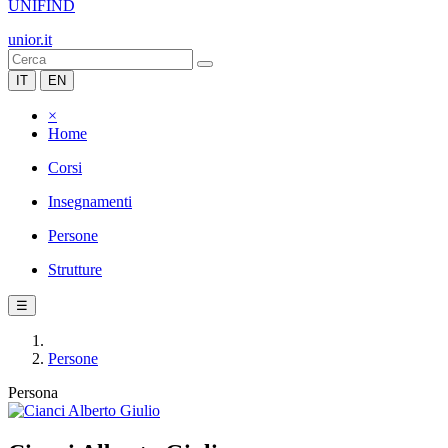
UNIFIND
unior.it
IT
EN
×
Home
Corsi
Insegnamenti
Persone
Strutture
☰
Persone
Persona