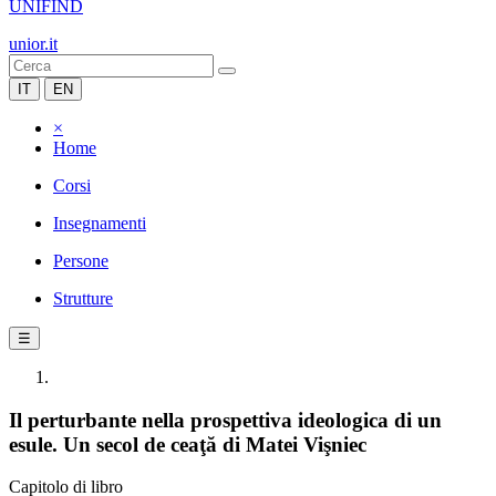
UNIFIND
unior.it
IT
EN
×
Home
Corsi
Insegnamenti
Persone
Strutture
☰
Il perturbante nella prospettiva ideologica di un
esule. Un secol de ceaţă di Matei Vişniec
Capitolo di libro