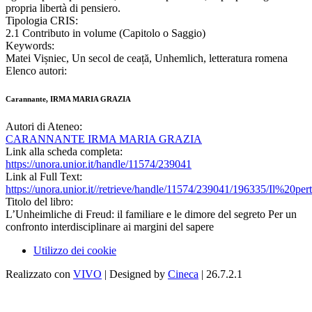
propria libertà di pensiero.
Tipologia CRIS:
2.1 Contributo in volume (Capitolo o Saggio)
Keywords:
Matei Vișniec, Un secol de ceață, Unhemlich, letteratura romena
Elenco autori:
Carannante, IRMA MARIA GRAZIA
Autori di Ateneo:
CARANNANTE IRMA MARIA GRAZIA
Link alla scheda completa:
https://unora.unior.it/handle/11574/239041
Link al Full Text:
https://unora.unior.it//retrieve/handle/11574/239041/196335/Il%
Titolo del libro:
L’Unheimliche di Freud: il familiare e le dimore del segreto Per un
confronto interdisciplinare ai margini del sapere
Utilizzo dei cookie
Realizzato con
VIVO
| Designed by
Cineca
| 26.7.2.1