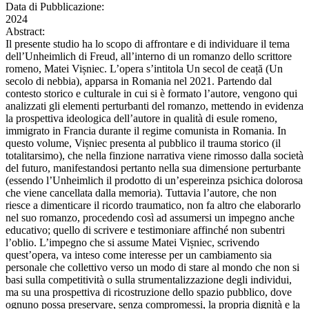
Data di Pubblicazione:
2024
Abstract:
Il presente studio ha lo scopo di affrontare e di individuare il tema
dell’Unheimlich di Freud, all’interno di un romanzo dello scrittore
romeno, Matei Vișniec. L’opera s’intitola Un secol de ceață (Un
secolo di nebbia), apparsa in Romania nel 2021. Partendo dal
contesto storico e culturale in cui si è formato l’autore, vengono qui
analizzati gli elementi perturbanti del romanzo, mettendo in evidenza
la prospettiva ideologica dell’autore in qualità di esule romeno,
immigrato in Francia durante il regime comunista in Romania. In
questo volume, Vișniec presenta al pubblico il trauma storico (il
totalitarsimo), che nella finzione narrativa viene rimosso dalla società
del futuro, manifestandosi pertanto nella sua dimensione perturbante
(essendo l’Unheimlich il prodotto di un’espereinza psichica dolorosa
che viene cancellata dalla memoria). Tuttavia l’autore, che non
riesce a dimenticare il ricordo traumatico, non fa altro che elaborarlo
nel suo romanzo, procedendo così ad assumersi un impegno anche
educativo; quello di scrivere e testimoniare affinché non subentri
l’oblio. L’impegno che si assume Matei Vișniec, scrivendo
quest’opera, va inteso come interesse per un cambiamento sia
personale che collettivo verso un modo di stare al mondo che non si
basi sulla competitività o sulla strumentalizzazione degli individui,
ma su una prospettiva di ricostruzione dello spazio pubblico, dove
ognuno possa preservare, senza compromessi, la propria dignità e la