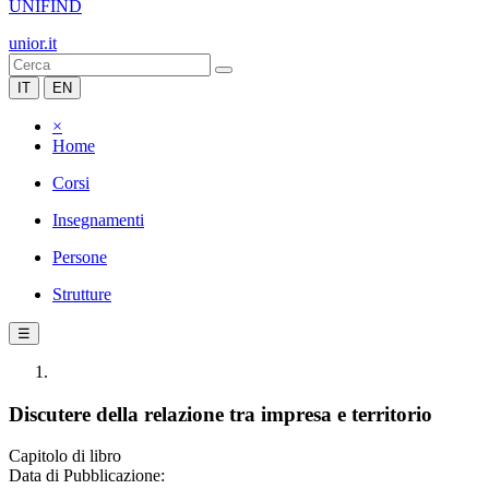
UNIFIND
unior.it
IT
EN
×
Home
Corsi
Insegnamenti
Persone
Strutture
☰
Discutere della relazione tra impresa e territorio
Capitolo di libro
Data di Pubblicazione: