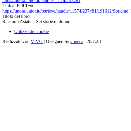
https://unora.unior.it/handle/11574/237481
Link al Full Text:
https://unora.unior.it//retrieve/handle/11574/237481/191612/Sorie
Titolo del libro:
Racconti Asiatici. Sei storie di donne
Utilizzo dei cookie
Realizzato con
VIVO
| Designed by
Cineca
| 26.7.2.1