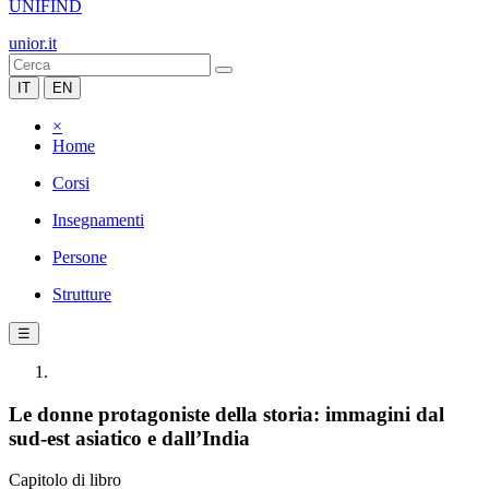
UNIFIND
unior.it
IT
EN
×
Home
Corsi
Insegnamenti
Persone
Strutture
☰
Le donne protagoniste della storia: immagini dal
sud-est asiatico e dall’India
Capitolo di libro