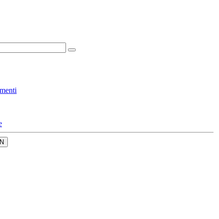
menti
e
N