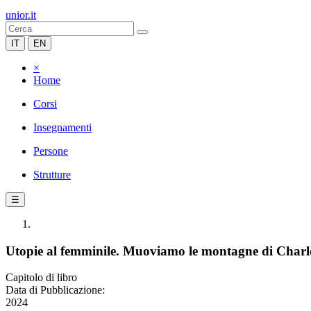
unior.it
IT
EN
×
Home
Corsi
Insegnamenti
Persone
Strutture
☰
Utopie al femminile. Muoviamo le montagne di Charl
Capitolo di libro
Data di Pubblicazione:
2024