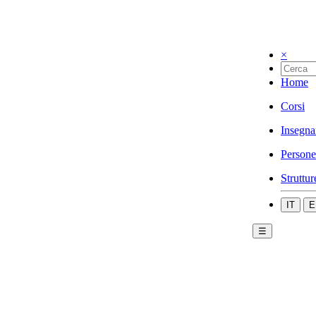
×
Home
Corsi
Insegna
Persone
Struttur
IT
E
☰