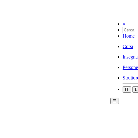
×
Home
Corsi
Insegna
Persone
Struttur
IT
E
☰