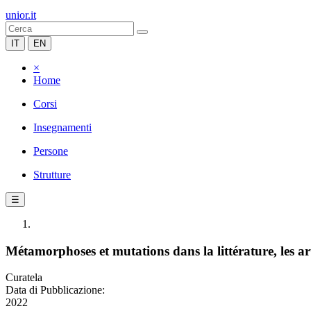
unior.it
IT
EN
×
Home
Corsi
Insegnamenti
Persone
Strutture
☰
Métamorphoses et mutations dans la littérature, les arts
Curatela
Data di Pubblicazione:
2022