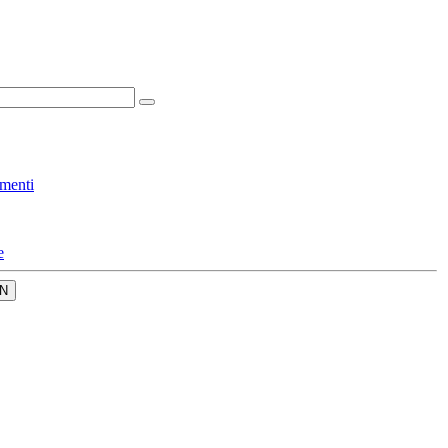
menti
e
N