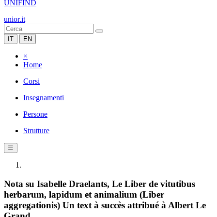
UNIFIND
unior.it
IT
EN
×
Home
Corsi
Insegnamenti
Persone
Strutture
☰
Nota su Isabelle Draelants, Le Liber de vitutibus
herbarum, lapidum et animalium (Liber
aggregationis) Un text à succès attribué à Albert Le
Grand