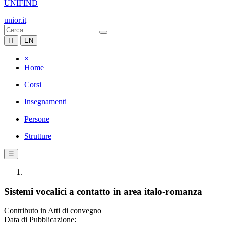
UNIFIND
unior.it
IT
EN
×
Home
Corsi
Insegnamenti
Persone
Strutture
☰
Sistemi vocalici a contatto in area italo-romanza
Contributo in Atti di convegno
Data di Pubblicazione: