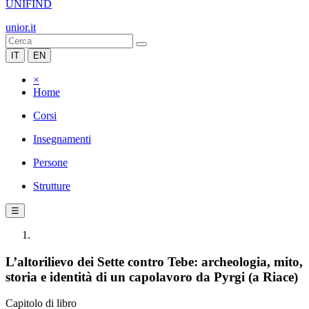
UNIFIND
unior.it
IT
EN
×
Home
Corsi
Insegnamenti
Persone
Strutture
☰
L’altorilievo dei Sette contro Tebe: archeologia, mito,
storia e identità di un capolavoro da Pyrgi (a Riace)
Capitolo di libro