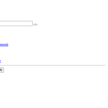
menti
e
N