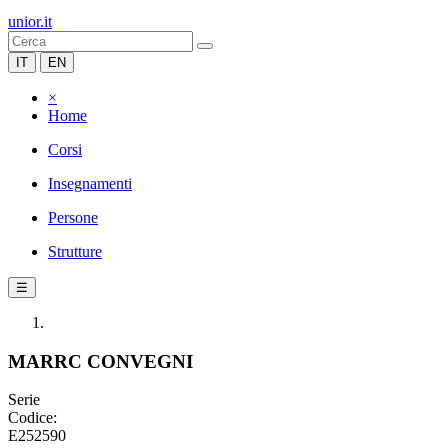
unior.it
IT
EN
×
Home
Corsi
Insegnamenti
Persone
Strutture
☰
MARRC CONVEGNI
Serie
Codice:
E252590