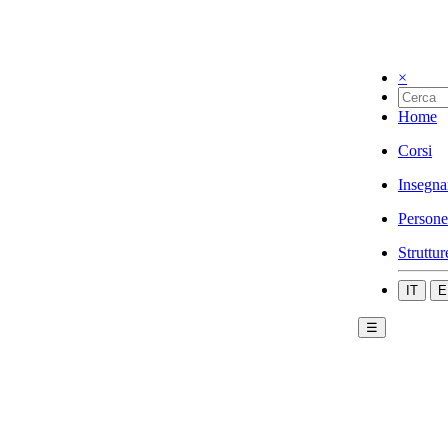
×
Home
Corsi
Insegna
Persone
Struttur
IT
E
☰