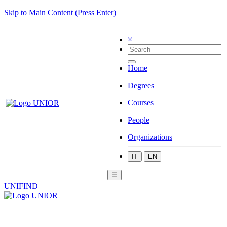
Skip to Main Content (Press Enter)
×
Home
Degrees
Courses
People
Organizations
IT
EN
☰
UNIFIND
|