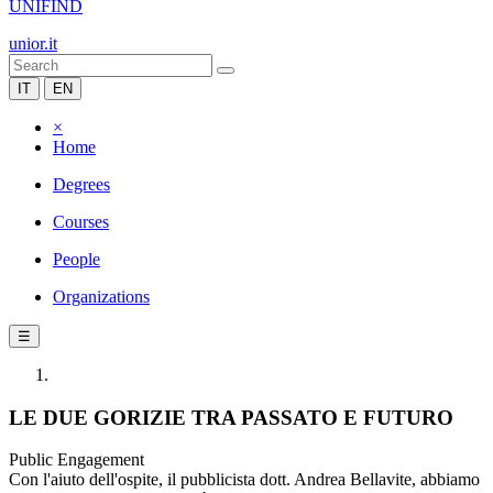
UNIFIND
unior.it
IT
EN
×
Home
Degrees
Courses
People
Organizations
☰
LE DUE GORIZIE TRA PASSATO E FUTURO
Public Engagement
Con l'aiuto dell'ospite, il pubblicista dott. Andrea Bellavite, abbiamo