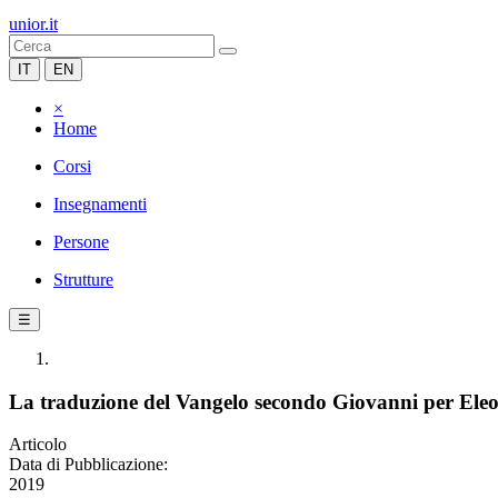
unior.it
IT
EN
×
Home
Corsi
Insegnamenti
Persone
Strutture
☰
La traduzione del Vangelo secondo Giovanni per Eleo
Articolo
Data di Pubblicazione:
2019