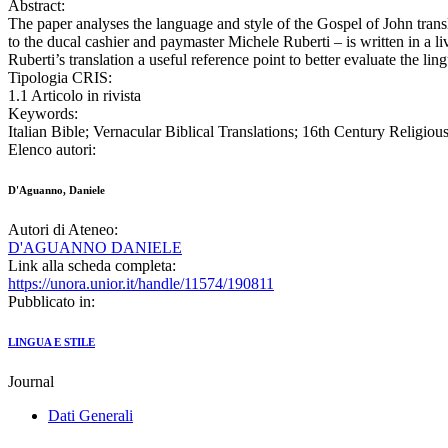
Abstract:
The paper analyses the language and style of the Gospel of John tra
to the ducal cashier and paymaster Michele Ruberti – is written in a liv
Ruberti’s translation a useful reference point to better evaluate the li
Tipologia CRIS:
1.1 Articolo in rivista
Keywords:
Italian Bible; Vernacular Biblical Translations; 16th Century Religious
Elenco autori:
D'Aguanno, Daniele
Autori di Ateneo:
D'AGUANNO DANIELE
Link alla scheda completa:
https://unora.unior.it/handle/11574/190811
Pubblicato in:
LINGUA E STILE
Journal
Dati Generali