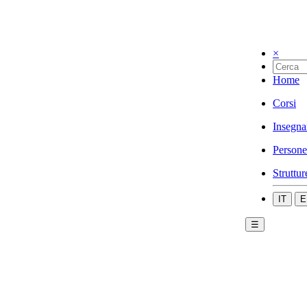
×
Home
Corsi
Insegna
Persone
Struttur
IT
E
☰