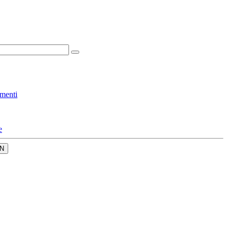
menti
e
N