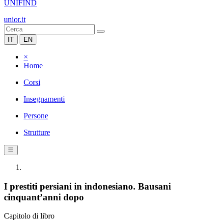
UNIFIND
unior.it
IT
EN
×
Home
Corsi
Insegnamenti
Persone
Strutture
☰
I prestiti persiani in indonesiano. Bausani
cinquant’anni dopo
Capitolo di libro