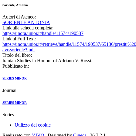
Soriente, Antonia
Autori di Ateneo:
SORIENTE ANTONIA
Link alla scheda completa:
https://unora.unior.it/handle/11574/190537
Link al Full Text:
https://unora.unior.it//retrieve/handle/11574/190537/65136/prestiti%2
avr-soriente3.pdf
Titolo del libro:
Iranian Studies in Honour of Adriano V. Rossi.
Pubblicato in:
SERIES MINOR
Journal
SERIES MINOR
Series
Utilizzo dei cookie
Realizzato con
VIVO
| Designed by
Cineca
| 26.7.2.1