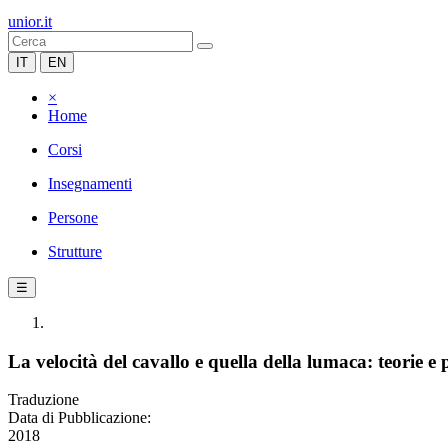
unior.it
IT
EN
×
Home
Corsi
Insegnamenti
Persone
Strutture
☰
La velocità del cavallo e quella della lumaca: teorie 
Traduzione
Data di Pubblicazione:
2018