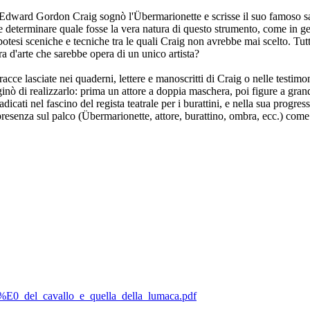
", Edward Gordon Craig sognò l'Übermarionette e scrisse il suo famoso s
le determinare quale fosse la vera natura di questo strumento, come in ge
ipotesi sceniche e tecniche tra le quali Craig non avrebbe mai scelto. Tut
 d'arte che sarebbe opera di un unico artista?
ce lasciate nei quaderni, lettere e manoscritti di Craig o nelle testimon
ginò di realizzarlo: prima un attore a doppia maschera, poi figure a gran
ti nel fascino del regista teatrale per i burattini, e nella sua progressiv
esenza sul palco (Übermarionette, attore, burattino, ombra, ecc.) come a
cit%E0_del_cavallo_e_quella_della_lumaca.pdf