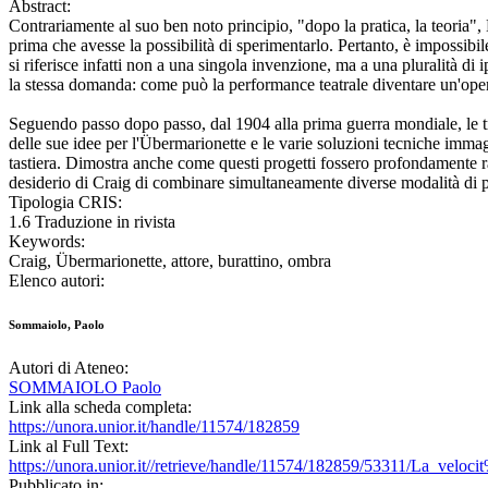
Abstract:
Contrariamente al suo ben noto principio, "dopo la pratica, la teoria
prima che avesse la possibilità di sperimentarlo. Pertanto, è impossibi
si riferisce infatti non a una singola invenzione, ma a una pluralità di 
la stessa domanda: come può la performance teatrale diventare un'opera
Seguendo passo dopo passo, dal 1904 alla prima guerra mondiale, le trac
delle sue idee per l'Übermarionette e le varie soluzioni tecniche imma
tastiera. Dimostra anche come questi progetti fossero profondamente radica
desiderio di Craig di combinare simultaneamente diverse modalità di pr
Tipologia CRIS:
1.6 Traduzione in rivista
Keywords:
Craig, Übermarionette, attore, burattino, ombra
Elenco autori:
Sommaiolo, Paolo
Autori di Ateneo:
SOMMAIOLO Paolo
Link alla scheda completa:
https://unora.unior.it/handle/11574/182859
Link al Full Text:
https://unora.unior.it//retrieve/handle/11574/182859/53311/La_velo
Pubblicato in: