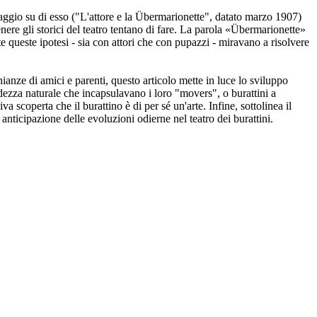
aggio su di esso ("L'attore e la Übermarionette", datato marzo 1907)
nere gli storici del teatro tentano di fare. La parola «Übermarionette»
te queste ipotesi - sia con attori che con pupazzi - miravano a risolvere
ianze di amici e parenti, questo articolo mette in luce lo sviluppo
dezza naturale che incapsulavano i loro "movers", o burattini a
a scoperta che il burattino è di per sé un'arte. Infine, sottolinea il
nticipazione delle evoluzioni odierne nel teatro dei burattini.