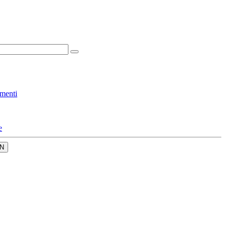
menti
e
N