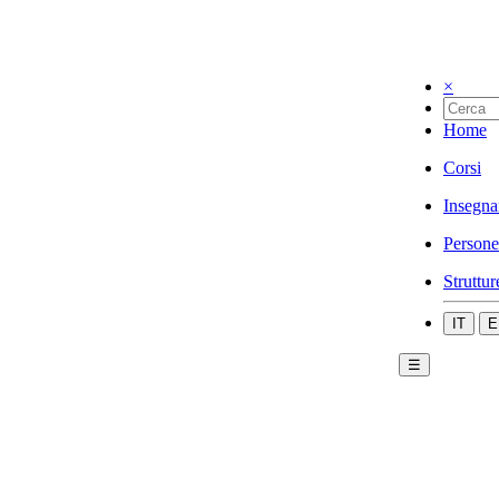
×
Home
Corsi
Insegna
Persone
Struttur
IT
E
☰