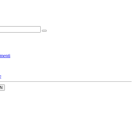
menti
e
N