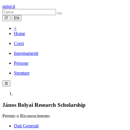
unior.it
IT
EN
×
Home
Corsi
Insegnamenti
Persone
Strutture
☰
János Bolyai Research Scholarship
Premio o Riconoscimento
Dati Generali