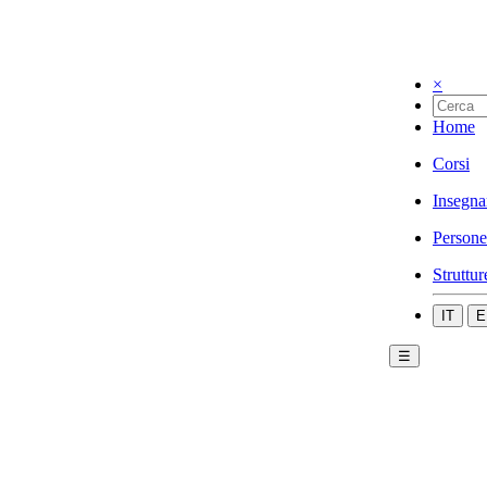
×
Home
Corsi
Insegna
Persone
Struttur
IT
E
☰