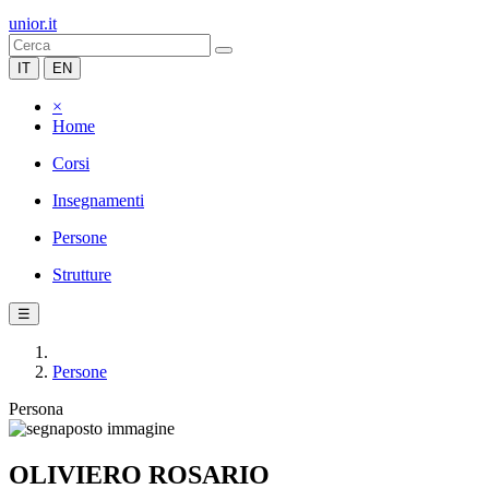
unior.it
IT
EN
×
Home
Corsi
Insegnamenti
Persone
Strutture
☰
Persone
Persona
OLIVIERO ROSARIO