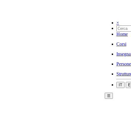
×
Home
Corsi
Insegna
Persone
Struttur
IT
E
☰