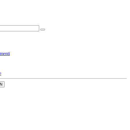
menti
e
N