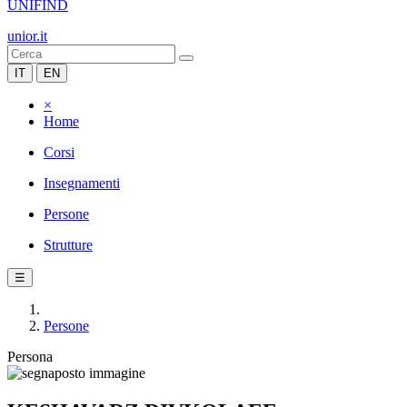
UNIFIND
unior.it
IT
EN
×
Home
Corsi
Insegnamenti
Persone
Strutture
☰
Persone
Persona