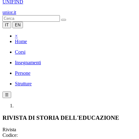
UNIFIND
unior.it
IT
EN
×
Home
Corsi
Insegnamenti
Persone
Strutture
☰
RIVISTA DI STORIA DELL'EDUCAZIONE
Rivista
Codice: