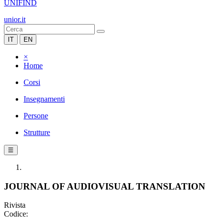
UNIFIND
unior.it
IT
EN
×
Home
Corsi
Insegnamenti
Persone
Strutture
☰
JOURNAL OF AUDIOVISUAL TRANSLATION
Rivista
Codice: